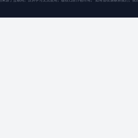
均来源于互联网，仅供学习交流使用，版权归原作者所有。 如有侵权请联系我们，我们